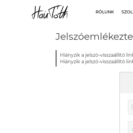
A
tartalomhoz
RÓLUNK
SZOL
Hair Tóth
Fodrászati termékek
Jelszóemlékezte
Hiányzik a jelszó-visszaállító li
Hiányzik a jelszó-visszaállító l