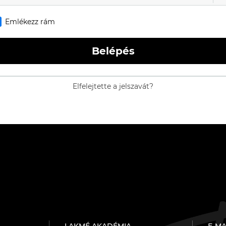
Emlékezz rám
Belépés
Elfelejtette a jelszavát?
LAKMÉ AKADÉMIA
E-MA