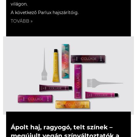
világon.
A következő Parlux hajszárítóig.
TOVÁBB »
Ápolt haj, ragyogó, telt színek –
megújult vegán színváltoztatók a