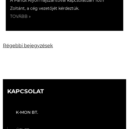
A Parlux Alyon hajszárítóval kapcsolatban Tóth
Zoltánt, a cég vezetőjét kérdeztük.
TOVÁBB »
Bejegyzés
Régebbi bejegyzések
navigáció
KAPCSOLAT
K-MON BT.