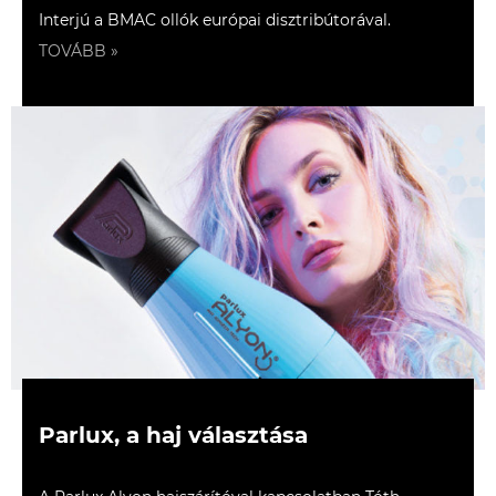
Interjú a BMAC ollók európai disztribútorával.
TOVÁBB »
Parlux, a haj választása